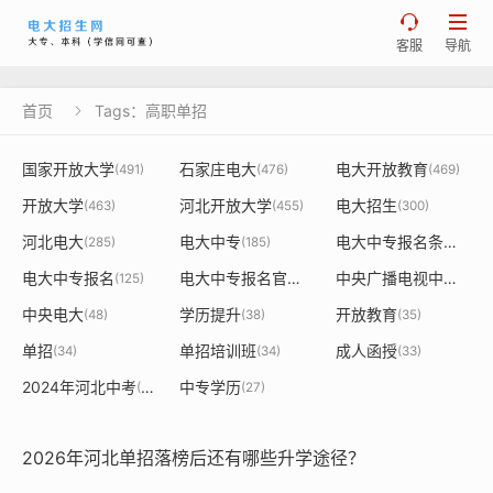


客服
导航
首页
Tags：高职单招

国家开放大学
石家庄电大
电大开放教育
(491)
(476)
(469)
开放大学
河北开放大学
电大招生
(463)
(455)
(300)
河北电大
电大中专
电大中专报名条件
(285)
(185)
(130)
电大中专报名
电大中专报名官网
中央广播电视中等专业学校官网
(125)
(122)
中央电大
学历提升
开放教育
(48)
(38)
(35)
单招
单招培训班
成人函授
(34)
(34)
(33)
2024年河北中考
中专学历
(28)
(27)
2026年河北单招落榜后还有哪些升学途径？