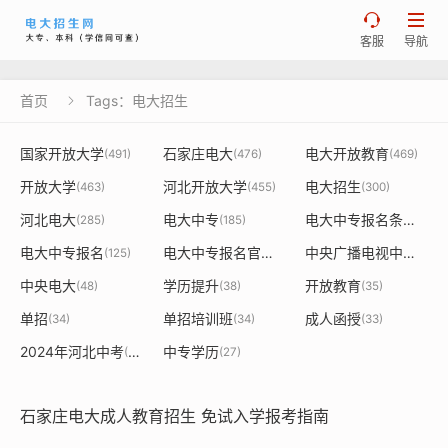


客服
导航
首页
Tags：电大招生

国家开放大学
石家庄电大
电大开放教育
(491)
(476)
(469)
开放大学
河北开放大学
电大招生
(463)
(455)
(300)
河北电大
电大中专
电大中专报名条件
(285)
(185)
(130)
电大中专报名
电大中专报名官网
中央广播电视中等专业学校官网
(125)
(122)
中央电大
学历提升
开放教育
(48)
(38)
(35)
单招
单招培训班
成人函授
(34)
(34)
(33)
2024年河北中考
中专学历
(28)
(27)
石家庄电大成人教育招生 免试入学报考指南