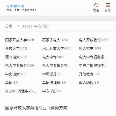


客服
导航
首页
Tags：中专学历

国家开放大学
石家庄电大
电大开放教育
(491)
(476)
(469)
开放大学
河北开放大学
电大招生
(463)
(455)
(300)
河北电大
电大中专
电大中专报名条件
(285)
(185)
(130)
电大中专报名
电大中专报名官网
中央广播电视中等专业学校官网
(125)
(122)
中央电大
学历提升
开放教育
(48)
(38)
(35)
单招
单招培训班
成人函授
(34)
(34)
(33)
2024年河北中考
中专学历
(28)
(27)
国家开放大学英语专业（商务方向)