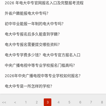
2026 年电大中专官网报名入口及完整报考流程
外省户籍能报电大中专吗？
初中毕业能报一年制的电大中专吗？
电大中专报名后多久能查到学籍？
电大中专报名需要提交哪些资料？
电大中专学费多少钱？电大中专官方报名入口
中央广播电视中等专业学校报名门槛高吗？
2026年中央广播电视中等专业学校如何报名？
电大中专是一所怎样的学校？
<<
<
1
2
3
4
5
6
7
8