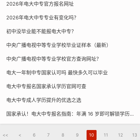
2026年电大中专官方报名网址
2026年电大中专专业有变化吗？
初中没毕业能不能报电大中专？
中央广播电视中等专业学校毕业证样本（最新）
中央广播电视中等专业学校官方查询网址？
电大一年制中专国家认可吗 最快多久可以毕业
电大中专报名国家承认学历官网可查
电大中专成人学历提升的优选之选
国家承认！电大中专报名指南：年满 16 岁即可解锁学历提升新路径
<<
<
6
7
8
9
10
11
12
13