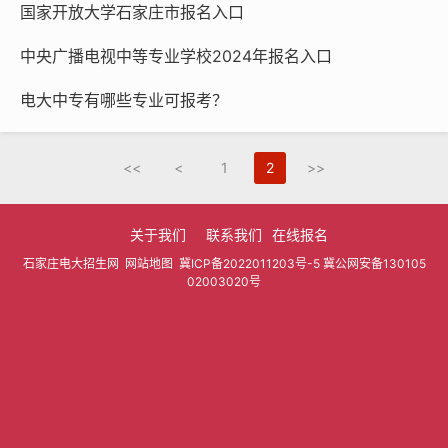
国家开放大学石家庄市报名入口
中央广播电视中等专业学校2024年报名入口
电大中专有哪些专业可报考？
<<
<
1
2
>>
关于我们
联系我们
在线报名
石家庄电大招生网
网站地图
冀ICP备2022011203号-5
冀公网安备130105
02003020号