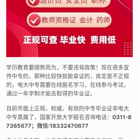
学历教育要顺势而为，不要违背政策！现在很多宣
传中专的，那种比较快就能拿证的，肯定是不正规
的，电大中专需要在线报名学习，在线参与考试，
通过一年学制才能去取得的毕业证。
目前市面上正规，权威，有效的中专毕业证非电大
中专莫属了，国家
开放大学
报名
咨询电话：
0311-8
7365677；微信:18332470677