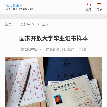


客服
导航
首页
资讯中心
正文


国家开放大学毕业证书样本
石家庄电大网
2023-05-18 11:06:17
683