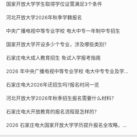
国家开放大学学生取得学位证需满足3个条件
4. 如持有的国内学位证书与学位授予信息报送（备案）系
河北开放大学2026年秋季学籍报名
统中信息（或与学校存档信息）不一致，请先联系学位授
中央广播电视中等专业学校 电大中专一年制中专招生
予单位（高等院校、科研院所等机构）变更勘误后，再行
申请电子认证报告或书面认证报告。
国家开放大学开设多少个专业，涉及哪些类别？
5. 国内学位证书仅可申请并出具一次书面认证报告，不再
石家庄电大成人教育招生 免试入学报考指南
重复受理。认证报告丢失或需获取多份报告的，可通过认
2026 年中央广播电视中等专业学校 电大中专专业及学费一览
证报告查询页面下载打印电子版报告。
石家庄电大2026年还招生吗?报名时间一览
6. 即日起，不再受理国内学位英文认证报告申请。如有需
要，可登录学信网“学信档案”申请翻译件。
河北开放大学2026年秋季招生报名需要什么材料？
以后核查信息更加便捷了！
石家庄电大开放教育的报名流程是怎样的？
本文链接：
http://m.sjzdd.net/834.html
2026 石家庄电大国家开放大学学历提升报名全攻略，官方渠道速看