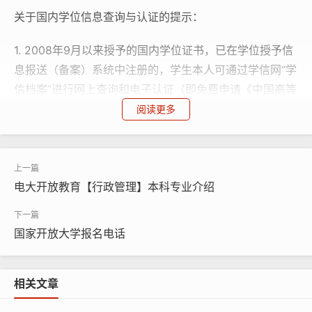
关于国内学位信息查询与认证的提示：
1. 2008年9月以来授予的国内学位证书，已在学位授予信
息报送（备案）系统中注册的，学生本人可通过学信网“学
信档案”进行网上查询和电子认证（即免费申请《中国高等
教育学位在线验证报告》），不再受理和出具书面认证报
阅读更多
告。
2. 应届毕业生获得学位者，持有的国内学位证书应在学位
授予信息报送（备案）系统中注册后，进行网上查询和电
电大开放教育【行政管理】本科专业介绍
子认证，原则上不再受理和出具书面认证报告。
国家开放大学报名电话
3. 2008年9月之前获得的国内高等院校、科研院所等机构
授予的学士、硕士和博士三级学位证书，以及未在学位授
予信息报送（备案）系统中注册的军队院校学位证书，可
相关文章
在线免费申请书面认证报告（即《中国高等教育学位认证
报告》）。