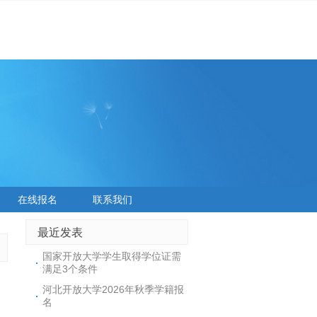
在线报名
联系我们
最近发表
国家开放大学学生取得学位证需
满足3个条件
河北开放大学2026年秋季学籍报
名