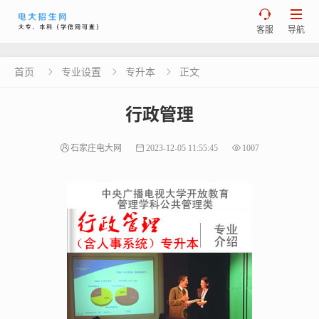


客服
导航
首页
专业设置
专升本
正文



行政管理
石家庄电大网
2023-12-05 11:55:45
1007