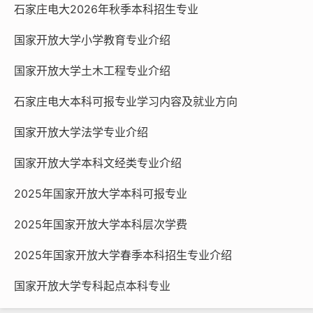
石家庄电大2026年秋季本科招生专业
(三) 选修课：公共管理学、现代企业管理方法、社会学概论、
国际政治、社会 学、项目管理、国家公务员制度、非政府组织概
国家开放大学小学教育专业介绍
论、电子政务等。
国家开放大学土木工程专业介绍
(四) 补修课：政治学原理、行政管理学。主要由跨专业学习的
学生进行补修。
石家庄电大本科可报专业学习内容及就业方向
(五)综合实践环节由地方电大根据教学大纲（要求）负责组织
实施，形式可多样，学生不能免修。
国家开放大学法学专业介绍
国家开放大学本科文经类专业介绍
入学资格：
具有国民教育系列相同或相近专业高等专科（含专科）以上学
2025年国家开放大学本科可报专业
历者。
2025年国家开放大学本科层次学费
入学方式：
2025年国家开放大学春季本科招生专业介绍
学生入学不需要参加全国统一的成人高考，由中央电大负责入
学资格审核和验证工作，省电大自行组织入学水平测试，择优录
国家开放大学专科起点本科专业
取。报名时学校免费提供测试辅导资料。学生可在招生结束前预约