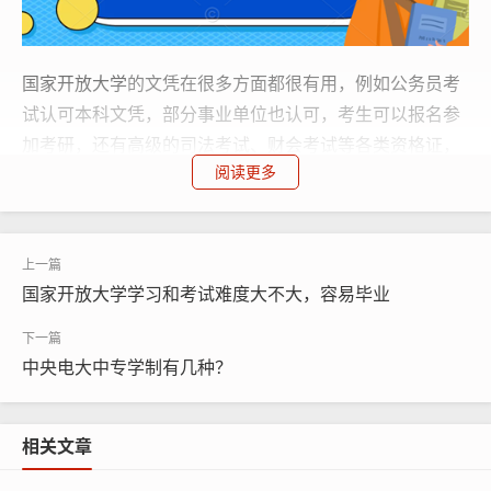
国家开放大学
的文凭在很多方面都很有用，例如公务员考
试认可本科文凭，部分事业单位也认可，考生可以报名参
加考研，还有高级的司法考试、财会考试等各类资格证，
阅读更多
开放大学学历的考生也可以考，还有工资晋升、评定职
称，甚至去国外留学都是可以的。国家开放大学文凭不仅
在国内享有国民高等教育学历的待遇，而且在欧美等国家
都得到认可，被誉为“国际绿卡”。
国家开放大学学习和考试难度大不大，容易毕业
中央电大中专学制有几种？
河北开放大学电话：0311-87365677；18332470677
（微信）
相关文章
本文链接：
http://m.sjzdd.net/776.html