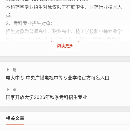
本科药学专业招生对象仅限于在职卫生、医药行业技术人
员。
2、专科专业招生对象：
招生对象为普通高中、职业高中、技工学校和中等专业学
校毕业生。“一村一名大学生计划”专科专业招生对象为普
阅读更多
通高中、职业高中、技工学校和中等专业学校毕业的农村
青年。
专科护理学专业招生对象仅限于中等专业学校毕业、专业
对口并持有护士执业资格证书的在职在岗卫生技术人员。
电大中专 中央广播电视中等专业学校官方报名入口
专科药学专业招生对象仅限于在职卫生、医药行业技术人
员。
报名所需材料
国家开放大学2026年秋季专科招生专业
持身份证原件及复印件，毕业证书原件及复印件(参加护理
学、药学专业学习者还须持在职、在岗证明及相关执业资
相关文章
格证书)，一寸同版免冠照片两张。
国家开放大学报名咨询电话：0311-87365677；微信：18