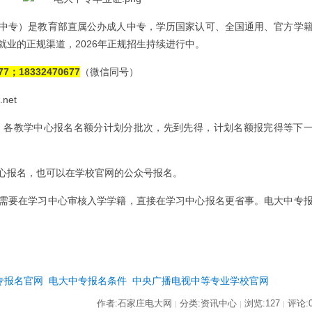
中专）是教育部直属公办成人中专，学历国家认可、全国通用、官方学
业的正规渠道，2026年正规招生持续进行中。
；18332470677
（微信同号）
net
学，各教学中心报名名额分计划分批次，先到先得，计划名额报完得等下
心报名，也可以在学校官网的公众号报名。
需要在学习中心审核入学学籍，直接在学习中心报名更省事。电大中专
专报名官网
电大中专报名条件
中央广播电视中等专业学校官网
作者:石家庄电大网
分类:资讯中心
浏览:127
评论:
|
|
|