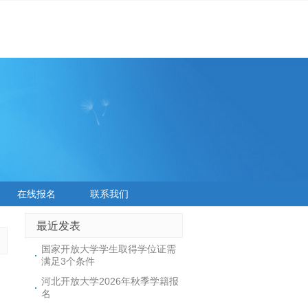
在线报名
联系我们
最近发表
国家开放大学学生取得学位证需
满足3个条件
河北开放大学2026年秋季学籍报
名