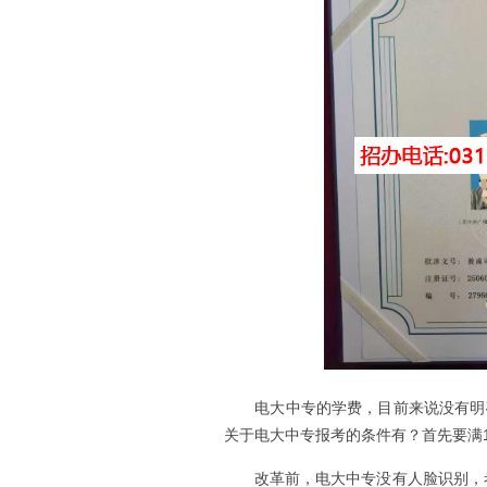
电大中专的学费，目前来说没有明确
关于电大中专报考的条件有？首先要满
改革前，电大中专没有人脸识别，