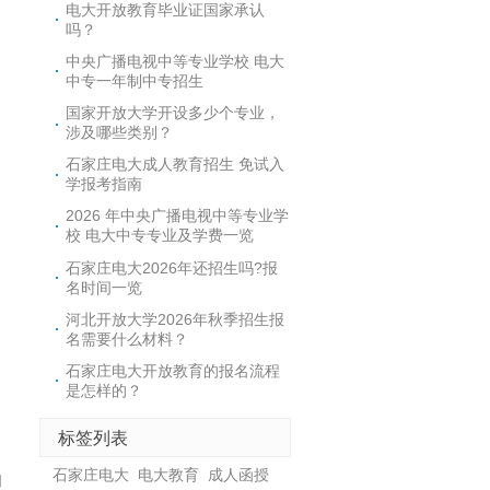
电大开放教育毕业证国家承认
吗？
中央广播电视中等专业学校 电大
中专一年制中专招生
国家开放大学开设多少个专业，
涉及哪些类别？
石家庄电大成人教育招生 免试入
学报考指南
2026 年中央广播电视中等专业学
校 电大中专专业及学费一览
石家庄电大2026年还招生吗?报
名时间一览
河北开放大学2026年秋季招生报
名需要什么材料？
石家庄电大开放教育的报名流程
是怎样的？
。
标签列表
石家庄电大
电大教育
成人函授
用