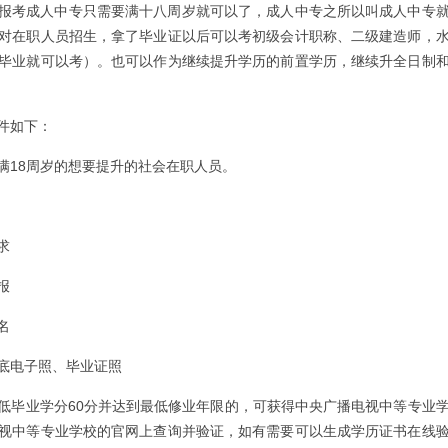
报考成人中专只需要满十八周岁就可以了，成人中专之所以叫成人中专
对在职人员招生，拿了毕业证以后可以考初级会计职称、二级建造师，
毕业就可以考）。也可以作为继续提升学历的前置学历，继续升全日制
件如下：
满18周岁的想要提升的社会在职人员。
求
报
名
底电子照、毕业证照
低毕业学分60分并达到最低修业年限的，可获得中央广播电视中等专业
视中等专业学校的官网上查询并验证，如有需要可以生成学历证书在线