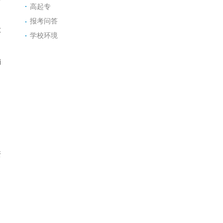
高起专
报考问答
大
学校环境
销
资