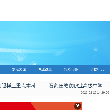
热点关注
专业设置
报考问答
学校环境
照样上重点本科 —— 石家庄教联职业高级中学
2026-02-27 14:29:06