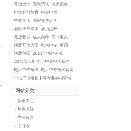
开放大学
国家承认
电大招生
电大开放教育
中央电大
中专学历
国家开放大学
石家庄专接本
学历提升
开放教育
成人高考
河北电大
河北开放大学
电大中专
单招
成
河北单招
2024年河北中考
单招培训班
电大中专报名条件
主
电大中专报名
电大中专报名官网
中央广播电视中等专业学校官网
电
网站分类
资讯中心
术
热点关注
专业设置
专升本