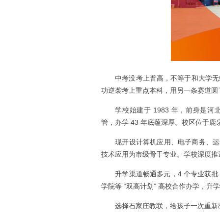
中考没考上普高，不等于和大学无
功逆袭考上重点本科，用另一条赛道圆
学校始建于 1983 年，前身是
管，办学 43 年底蕴深厚。校区位于鹿泉
现开设计算机应用、电子商务、运
技术应用为市级骨干专业。学校深度推
升学渠道畅通多元，4 个专业获批 “
学院等 “双高计划” 高校合作办学，
选择石家庄教联，给孩子一次重新