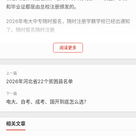
和毕业证都是由总校注册颁发的。
2026年电大中专随时报名，随时注册学籍学校已经出通知
了。随时报名随时注册
2026年总计18万指标，报完即停止招生。
阅读更多
石家庄电大咨询电话：0311-87365677；183324706
77（微信同号）
2026年河北省22个贫困县名单
石家庄电大网址：http://www.sjzdd.net
电大、自考、成考、国开到底怎么选？
相关文章
本文链接：
http://m.sjzdd.net/1703.html