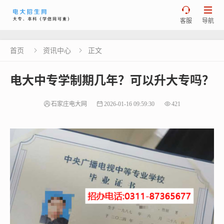


客服
导航
首页
资讯中心
正文


电大中专学制期几年？可以升大专吗？
石家庄电大网
2026-01-16 09:59:30
421