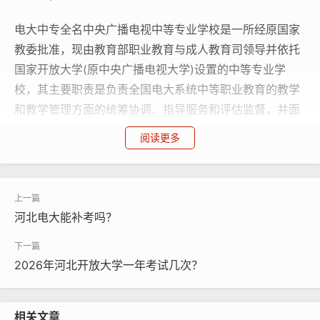
电大中专全名中央广播电视中等专业学校是一所经原国家
教委批准，现由教育部职业教育与成人教育司领导并依托
国家开放大学(原中央广播电视大学)设置的中等专业学
校，其主要职责是负责全国电大系统中等职业教育的教学
和教学管理方面的统筹协调、指导服务和评估监督，并面
向社会直接招收初高中毕业生和在职青年举办中等职业教
阅读更多
育。学校具有颁发国民教育系列中等学历教育毕业证书的
资格。
报名时间:全年可招生报名条件:年满18周岁不限户籍不限
河北电大能补考吗？
学历
电大中专报名咨询电话：
2026年河北开放大学一年考试几次？
戴老师：0311-87365677；18332470677（微信同
号）
相关文章