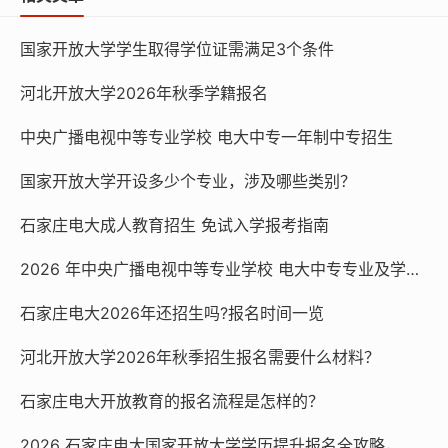
报名资料:
国家开放大学学生取得学位证需满足3个条件
1.蓝底免冠照片
河北开放大学2026年秋季学籍报名
2.身份证正反面扫描件
中央广播电视中等专业学校 电大中专一年制中专招生
国家开放大学开设多少个专业，涉及哪些类别？
3.学历毕业证照片
石家庄电大成人教育招生 免试入学报考指南
学习方式:学生通过登录平台随时点播和査看网上教学资源
2026 年中央广播电视中等专业学校 电大中专专业及学费一览
2026年电大中专报名，随时可以报名，随时注册学籍，一
年毕业！
石家庄电大2026年还招生吗?报名时间一览
河北开放大学2026年秋季招生报名需要什么材料？
石家庄电大开放教育的报名流程是怎样的？
2026 石家庄电大国家开放大学学历提升报名全攻略，官方渠道速看