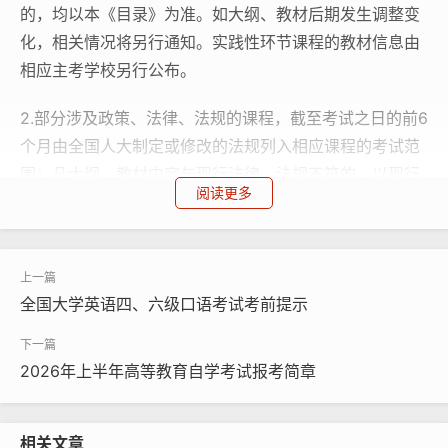
的，均以本《目录》为准。如大纲、教材后期发生调整变
化，相关情况将另行通知。实践性环节课程的教材信息由
相应主考学校另行公布。
2.部分涉及政策、法律、法规的课程，截至考试之日的前6
个月由全国人大制定或修改的法规列入相应课程的考试范
围；凡大纲、教材内容与现行法律、法规不符的，以现行
阅读更多
法律、法规为准。
3.根据《关于调整高等教育自学考试思想政治理论课课程
设置的通知》（考委〔2024〕1号）要求，“形势与政策”
全国大学英语四、六级口语考试考前提示
的内容列入“习近平新时代中国特色社会主义思想概论”课
程，考试范围和内容为每次考试日期前12个月以内的国内
外时事。
2026年上半年高等教育自学考试报考简章
4.提醒考生及时备齐指定教材，以免影响备考。推荐如下
购买途径：一是通过相关出版社官方书店或正规电商平台
相关文章