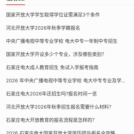
购买正版教材。二是通过河北省教育考试院官方渠道（网
上书店：http://www.hebeeaddd.com/；微信小程序：
国家开放大学学生取得学位证需满足3个条件
“河北省教育考试院考试与招生资料”）购买。
河北开放大学2026年秋季学籍报名
石家庄电大咨询电话：0311-87365677；18332470677
中央广播电视中等专业学校 电大中专一年制中专招生
（微信同号）
国家开放大学开设多少个专业，涉及哪些类别？
石家庄电大网址：http://www.sjzdd.net
石家庄电大成人教育招生 免试入学报考指南
国家开放大学（石家庄电大）报名流程详解：4步搞定，
2026 年中央广播电视中等专业学校 电大中专专业及学费一览
咨询渠道全公开 报名国家开放大学（石家庄电大）无需奔
波折腾，只需 4步即可完成，再加上官方咨询渠道全程护
石家庄电大2026年还招生吗?报名时间一览
航，让学历提升之路省心又高效。2026年石家庄电大报名
河北开放大学2026年秋季招生报名需要什么材料？
已启动，不少考生关心“怎么报、需要准备什么材料”，这
份详细流程指南请收好！
石家庄电大开放教育的报名流程是怎样的？
第一步：咨询确认，明确方向。报名前建议先通过官方渠
2026 石家庄电大国家开放大学学历提升报名全攻略，官方渠道速看