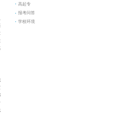
高起专
报考问答
人
学校环境
还
求
在
高
职
置
都
考
优
，