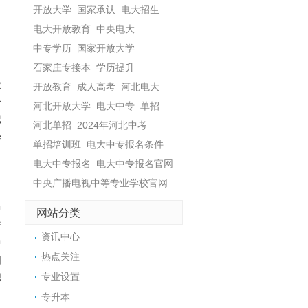
开放大学
国家承认
电大招生
电大开放教育
中央电大
中专学历
国家开放大学
石家庄专接本
学历提升
业
开放教育
成人高考
河北电大
个
河北开放大学
电大中专
单招
戴
河北单招
2024年河北中考
e
单招培训班
电大中专报名条件
电大中专报名
电大中专报名官网
中央广播电视中等专业学校官网
中
网站分类
行
资讯中心
中
热点关注
国
专业设置
职
专升本