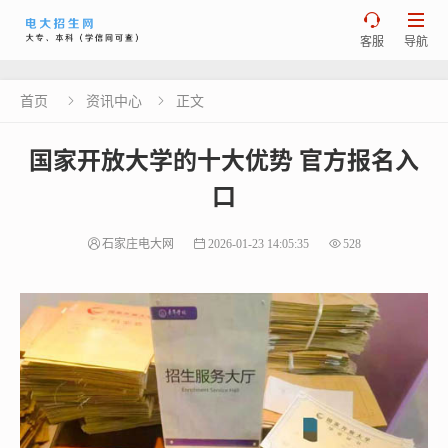


客服
导航
首页
资讯中心
正文


国家开放大学的十大优势 官方报名入
口
石家庄电大网
2026-01-23 14:05:35
528