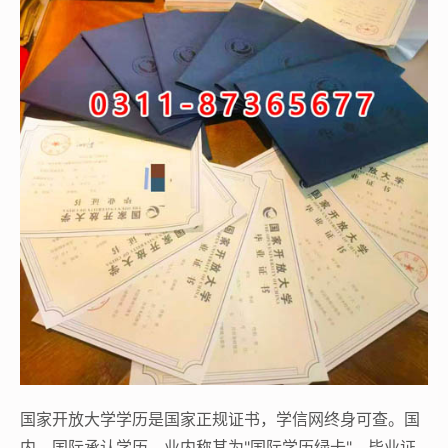
国家开放大学学历是国家正规证书，学信网终身可查。国
内、国际承认学历，业内称其为"国际学历绿卡"。毕业证