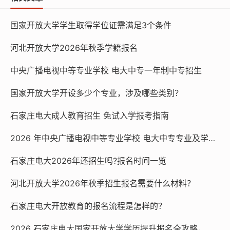
查，与普通高等教育学历证书具有同等法律效力。在就
业、晋升、考研、考公务员、评职称等方面都可以发挥相
国家开放大学学生取得学位证需满足3个条件
应的作用。但在一些特定的就业领域或企业中，可能会存
在对学历类型有不同要求的情况。
河北开放大学2026年秋季学籍报名
中央广播电视中等专业学校 电大中专一年制中专招生
石家庄电大咨询电话：0311-87365677；183324706
77（微信同号）
国家开放大学开设多少个专业，涉及哪些类别？
石家庄电大
网址：http://www.sjzdd.net
石家庄电大成人教育招生 免试入学报考指南
2026 年中央广播电视中等专业学校 电大中专专业及学费一览
本文链接：
http://m.sjzdd.net/1515.html
石家庄电大2026年还招生吗?报名时间一览
河北开放大学2026年秋季招生报名需要什么材料？
国家开放大学
石家庄电大
电大开放教育
开放大学
河北开放大学
电大招生
河北电大
石家庄电大开放教育的报名流程是怎样的？
2026 石家庄电大国家开放大学学历提升报名全攻略，官方渠道速看