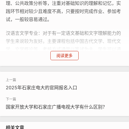
理、公共政策分析等，注重对基础知识的理解和记忆，实
践环节相对较少且难度不高，只要按时完成作业、参加考
试，一般较容易通过。
汉语言文学专业：对于有一定语文基础和文字理解能力的
学生来说较为友好。主要课程包括中国古代文学、现代文
学、文学概论等，考核方式通常以笔试为主，学生可以通
阅读更多
过阅读相关书籍和资料来掌握知识点，毕业难度相对较
低。
不过，专业的难易程度因人而异，还与个人的兴趣、学习
能力和基础有关。
2025年石家庄电大的官网报名入口
学历认可度
国家开放大学和石家庄广播电视大学有什么区别？
电大的学历国家是承认的。
石家庄广播电视大学
是经教育
部批准的成人高等学校，其颁发的学历证书在学信网上可
相关文章