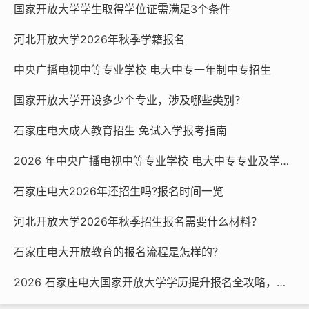
国家开放大学学生取得学位证需满足3个条件
招生对象为普通高中、职业高中、技工学校和中等专业学
校毕业生。“一村一名大学生计划” 专科专业招生对象为普
河北开放大学2026年秋季学籍报名
通高中、职业高中、技工学校和中等专业学校毕业的农村
青年。
中央广播电视中等专业学校 电大中专一年制中专招生
国家开放大学开设多少个专业，涉及哪些类别？
护理学专业招生对象仅限于中等专业学校毕业、专业对口
并持有护士执业资格证书的在职在岗卫生技术人员。
石家庄电大成人教育招生 免试入学报考指南
药学专业招生对象仅限于在职卫生、医药行业技术人员。
2026 年中央广播电视中等专业学校 电大中专专业及学费一览
此外，考生还需遵守中华人民共和国宪法和法律，身体健
石家庄电大2026年还招生吗?报名时间一览
康，生活能自理，不影响所报专业学习。如果是在河北省
河北开放大学2026年秋季招生报名需要什么材料？
工作（生活）的外省籍人员，凭本人现工作（生活）所在
地公安机关发放的有效《居住证》可以在居住地（《居住
石家庄电大开放教育的报名流程是怎样的？
证》发放公安机关所在市）报名；河北省户籍考生凭本人
2026 石家庄电大国家开放大学学历提升报名全攻略，官方渠道速看
有效《居民身份证》在户籍所在地（或居住地）所在市范
围内进行报名。