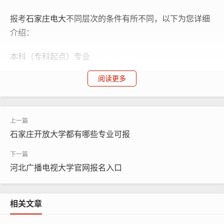
报考
石家庄电大
不同层次的条件有所不同，以下为您详细
介绍：
本科（专科起点）专业
阅读更多
具有国民教育系列相同或相近专业高等专科（含专科）以
上学历者。“一村一名大学生计划” 本科专业招收对象为具
有国民教育系列相同或相近专业高等专科（含专科）以上
学历的农村青年。
石家庄开放大学都有哪些专业可报
本科护理学专业招生对象限于护理学专科毕业、持有护士
执业资格证书的在职在岗卫生技术人员。
河北广播电视大学官网报名入口
药学专业招生对象仅限于在职卫生、医药行业技术人员。
相关文章
专科专业