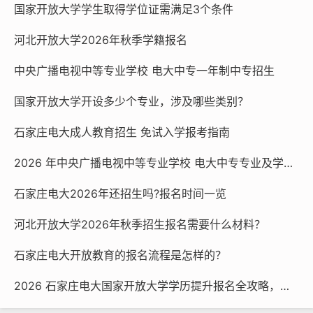
国家开放大学学生取得学位证需满足3个条件
留 8 年。学生要按照培养目标和教学计划完成课程学习，
每科综合成绩达到 60 分可获得相应学分，累积到本科专
河北开放大学2026年秋季学籍报名
业要求的最低毕业学分数 71 学分，且满足其他毕业条
件，才能申请毕业。
中央广播电视中等专业学校 电大中专一年制中专招生
国家开放大学开设多少个专业，涉及哪些类别？
高中起点本科：学制为 5 年，在 8 年学籍有效期内，学生
需修完专业教学计划中规定的课程，达到毕业最低总学分
石家庄电大成人教育招生 免试入学报考指南
的要求等，才可毕业。
2026 年中央广播电视中等专业学校 电大中专专业及学费一览
河北开放大学实行春秋两季入学，常年接收学习者报名，
石家庄电大2026年还招生吗?报名时间一览
报名时请携带本人毕业证书、身份证原件及复印件，近期
正面免冠蓝底彩照电子照片，120元报名费，600元书
河北开放大学2026年秋季招生报名需要什么材料？
费。
石家庄电大开放教育的报名流程是怎样的？
河北开放大学
咨询电话：0311-87365677；1833247067
2026 石家庄电大国家开放大学学历提升报名全攻略，官方渠道速看
7（微信同号）