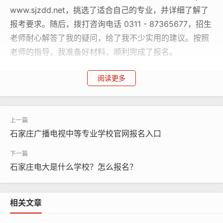
www.sjzdd.net，挑选了适合自己的专业，并详细了解了
报考要求。随后，拨打咨询电话 0311 - 87365677，招生
老师耐心解答了我的疑问，给了我不少实用的建议。按照
老师的指导，我准备好材料，顺利完成了报名。
国家开放大学
咨询电话：0311-87365677；18332470
阅读更多
677（微信同号）
国家开放大学的学制根据报考层次不同而有所不同，具体
如下：
石家庄广播电视中等专业学校官网报名入口
高中起点专科：学制通常为 2.5 年，学籍自注册入学起八
年内有效。学生需在规定时间内修满专业教学计划规定的
石家庄电大是什么学校？怎么报名？
学分，完成必要的实践性教学环节，思想品德鉴定合格，
方可毕业。
相关文章
专科起点本科：学制一般也是 2.5 年，学籍同样最长可保