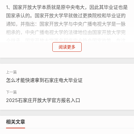
1、国家开放大学本质就是原中央电大，因此其毕业证也是
国家承认的。国家开放大学早就做过更换院校和毕业证的
通知，并指出：国家开放大学与中央广播电视大学是一脉
相承的，中央广播电视大学的法律地位由国家开放大学完
全继承，国家开放大学更名程序完全符合国家政策，在这
阅读更多
方面不会对学生有任何影响。
石家庄开放大学咨询电话：0311-87365677；18332470
677（微信同号）
怎么才能快速拿到石家庄电大毕业证
2、因为
河北开放大学
是教育部直属的，以现代信息技术
为支撑，办学网络立体覆盖全国城乡，主要面向成人开展
2025石家庄开放大学官方报名入口
远程开放教育的新型高等学校。
3、学生通过课程平台自主选课和参加学习，修满专业毕
相关文章
业规则规定的课程学分，并获得至少一种职业资格证书或