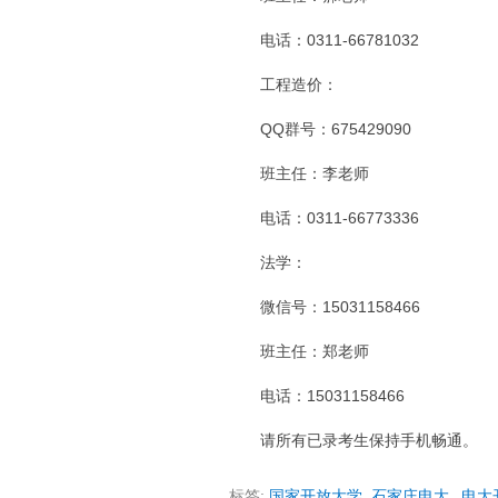
电话：0311-66781032
工程造价：
QQ群号：675429090
班主任：李老师
电话：0311-66773336
法学：
微信号：15031158466
班主任：郑老师
电话：15031158466
请所有已录考生保持手机畅通。
标签:
国家开放大学
石家庄电大
电大
,