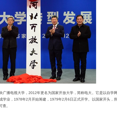
央广播电视大学，2012年更名为国家开放大学，简称电大。它是以自学
学业，1978年2月开始筹建，1979年2月6日正式开学。以国家开头，
可查。