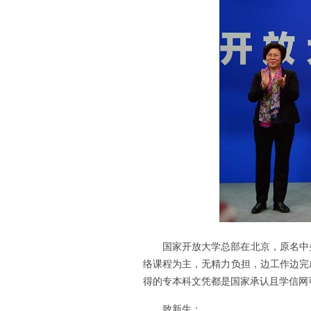
国家开放大学总部在北京，原名中
络课程为主，无精力负担，边工作边完成
得的专本科文凭都是国家承认且学信网
致新生：