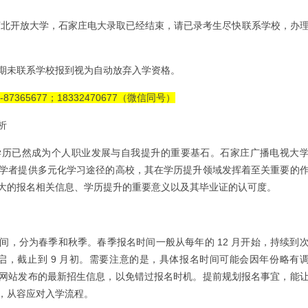
，河北开放大学，石家庄电大录取已经结束，请已录考生尽快联系学校，办
，逾期未联系学校报到视为自动放弃入学资格。
365677；18332470677（微信同号）
析
学历已然成为个人职业发展与自我提升的重要基石。石家庄广播电视大
学者提供多元化学习途径的高校，其在学历提升领域发挥着至关重要的
大的报名相关信息、学历提升的重要意义以及其毕业证的认可度。
间，分为春季和秋季。春季报名时间一般从每年的 12 月开始，持续到
右开启，截止到 9 月初。需要注意的是，具体报名时间可能会因年份略有
网站发布的最新招生信息，以免错过报名时机。提前规划报名事宜，能
，从容应对入学流程。