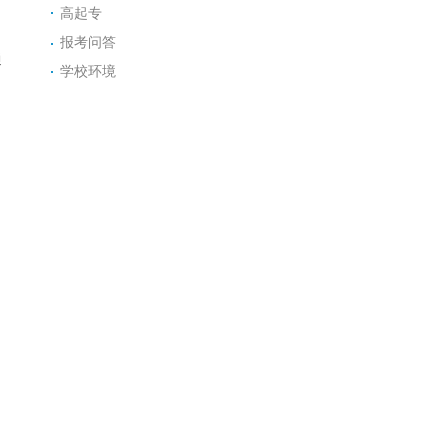
高起专
报考问答
通
学校环境