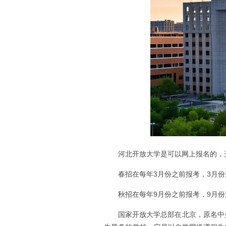
河北开放大学是可以网上报名的，开
春招在每年3月份之前报考，3月
秋招在每年9月份之前报考，9月
国家开放大学总部在北京，原名中