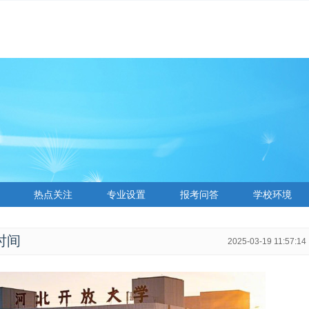
热点关注
专业设置
报考问答
学校环境
时间
2025-03-19 11:57:14