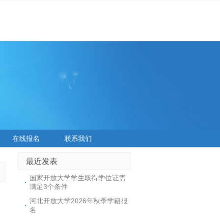
在线报名
联系我们
最近发表
国家开放大学学生取得学位证需
满足3个条件
河北开放大学2026年秋季学籍报
名