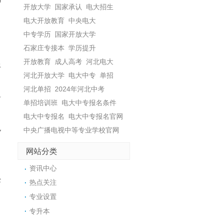
9
开放大学
国家承认
电大招生
电大开放教育
中央电大
中专学历
国家开放大学
石家庄专接本
学历提升
，
开放教育
成人高考
河北电大
上
河北开放大学
电大中专
单招
河北单招
2024年河北中考
科
单招培训班
电大中专报名条件
电大中专报名
电大中专报名官网
也
中央广播电视中等专业学校官网
网站分类
资讯中心
经
热点关注
专业设置
专升本
力