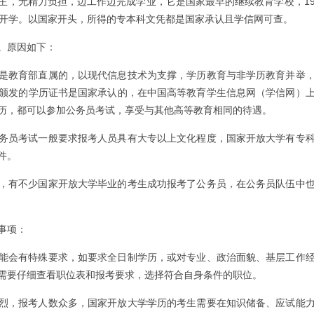
主，无精力负担，边工作边完成学业，它是国家最早的继续教育学校，1
日正式开学。以国家开头，所得的专本科文凭都是国家承认且学信网可查。
。原因如下：
是教育部直属的，以现代信息技术为支撑，学历教育与非学历教育并举
颁发的学历证书是国家承认的，在中国高等教育学生信息网（学信网）
历，都可以参加公务员考试，享受与其他高等教育相同的待遇。
务员考试一般要求报考人员具有大专以上文化程度，国家开放大学有专
件。
，有不少国家开放大学毕业的考生成功报考了公务员，在公务员队伍中
事项：
能会有特殊要求，如要求全日制学历，或对专业、政治面貌、基层工作
需要仔细查看职位表和报考要求，选择符合自身条件的职位。
烈，报考人数众多，国家开放大学学历的考生需要在知识储备、应试能