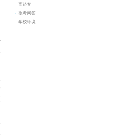
高起专
报考问答
学校环境
织
高
有
生
院
跟
发
原
毕