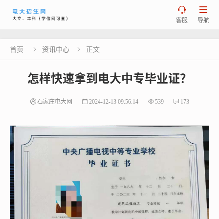


客服
导航
首页
资讯中心
正文


怎样快速拿到电大中专毕业证？
石家庄电大网
2024-12-13 09:56:14
539
173