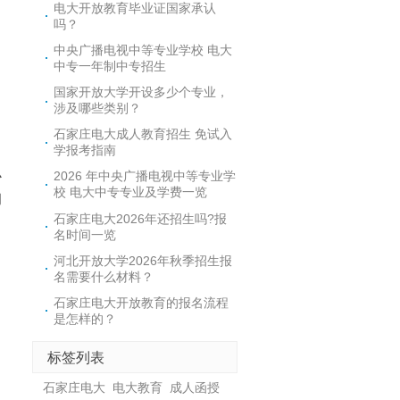
电大开放教育毕业证国家承认
吗？
中央广播电视中等专业学校 电大
中专一年制中专招生
国家开放大学开设多少个专业，
涉及哪些类别？
石家庄电大成人教育招生 免试入
学报考指南
办
2026 年中央广播电视中等专业学
校 电大中专专业及学费一览
构
石家庄电大2026年还招生吗?报
名时间一览
河北开放大学2026年秋季招生报
名需要什么材料？
石家庄电大开放教育的报名流程
是怎样的？
标签列表
石家庄电大
电大教育
成人函授