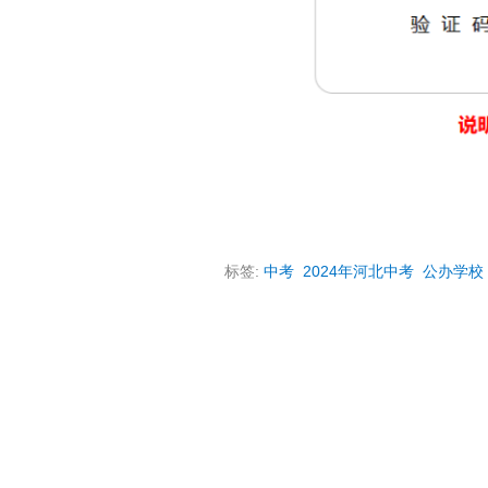
标签:
中考
2024年河北中考
公办学校