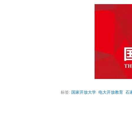
标签:
国家开放大学
电大开放教育
石