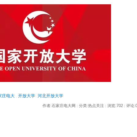
家庄电大
开放大学
河北开放大学
,
作者:石家庄电大网
分类:热点关注
浏览:702
评论:
|
|
|