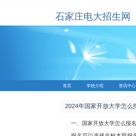
石家庄电大招生网
首页
学校介绍
资讯中心
2024年国家开放大学怎么
一、国家开放大学怎么报名?（报
报名可以选择在校本部报