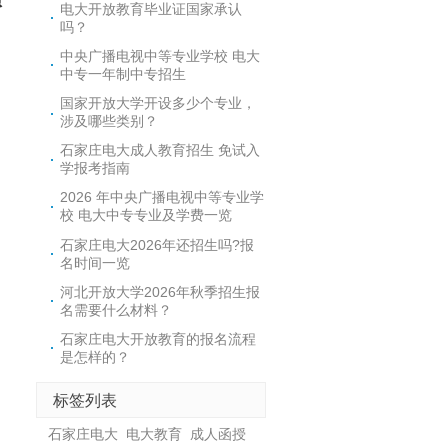
电大开放教育毕业证国家承认
吗？
中央广播电视中等专业学校 电大
中专一年制中专招生
国家开放大学开设多少个专业，
涉及哪些类别？
石家庄电大成人教育招生 免试入
学报考指南
2026 年中央广播电视中等专业学
校 电大中专专业及学费一览
石家庄电大2026年还招生吗?报
名时间一览
河北开放大学2026年秋季招生报
名需要什么材料？
石家庄电大开放教育的报名流程
是怎样的？
标签列表
石家庄电大
电大教育
成人函授