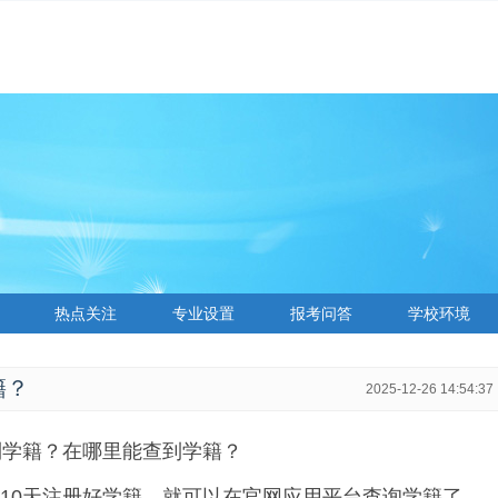
热点关注
专业设置
报考问答
学校环境
籍？
2025-12-26 14:54:37
到学籍？在哪里能查到学籍？
-10天注册好学籍，就可以在官网应用平台查询学籍了。