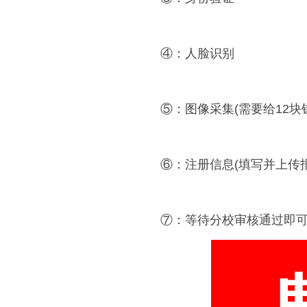
④：人脸识别
⑤：图像采集(需要给12块
⑥：注册信息(填写并上传
⑦：等待分校审核通过即