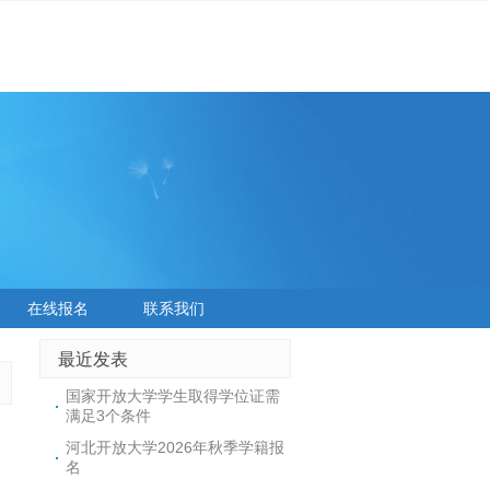
在线报名
联系我们
最近发表
国家开放大学学生取得学位证需
满足3个条件
河北开放大学2026年秋季学籍报
名