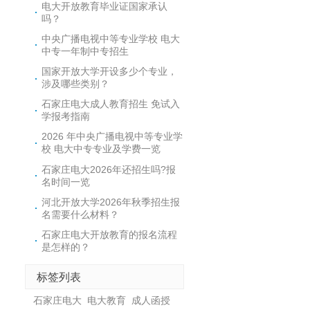
电大开放教育毕业证国家承认
吗？
中央广播电视中等专业学校 电大
中专一年制中专招生
国家开放大学开设多少个专业，
涉及哪些类别？
石家庄电大成人教育招生 免试入
学报考指南
2026 年中央广播电视中等专业学
校 电大中专专业及学费一览
石家庄电大2026年还招生吗?报
名时间一览
河北开放大学2026年秋季招生报
名需要什么材料？
石家庄电大开放教育的报名流程
是怎样的？
标签列表
石家庄电大
电大教育
成人函授