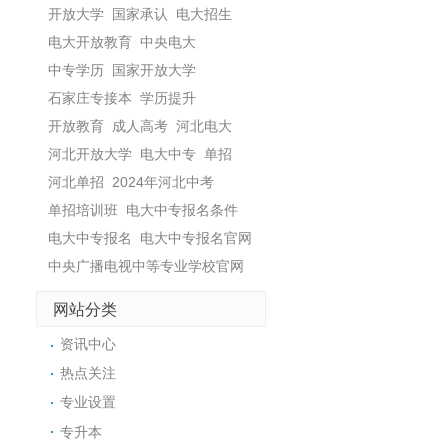
开放大学
国家承认
电大招生
电大开放教育
中央电大
中专学历
国家开放大学
石家庄专接本
学历提升
开放教育
成人高考
河北电大
河北开放大学
电大中专
单招
河北单招
2024年河北中考
单招培训班
电大中专报名条件
电大中专报名
电大中专报名官网
中央广播电视中等专业学校官网
网站分类
资讯中心
热点关注
专业设置
专升本