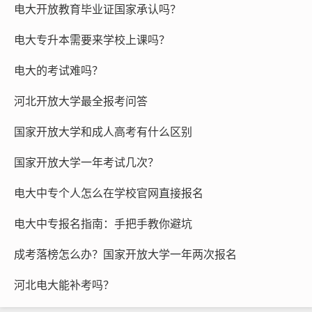
考试八类艺术-
电大开放教育毕业证国家承认吗？
石家庄工商职业学院
舞蹈及表演类
电大专升本需要来学校上课吗？
考试八类艺术-
0312-21
河北科技学院
舞蹈及表演类
95866
电大的考试难吗？
考试八类艺术-
0315-53
河北开放大学最全报考问答
曹妃甸职业技术学院
舞蹈及表演类
31111
国家开放大学和成人高考有什么区别
考试八类艺术-
0311-871
河北政法职业学院
国家开放大学一年考试几次？
舞蹈及表演类
15208
电大中专个人怎么在学校官网直接报名
考试八类艺术-
河北科技工程职业技
舞蹈及表演类
术大学
电大中专报名指南：手把手教你避坑
考试八类艺术-
河北艺术职业学院
成考落榜怎么办？国家开放大学一年两次报名
舞蹈及表演类
河北电大能补考吗？
考试八类艺术-
石家庄经济职业学院
舞蹈及表演类