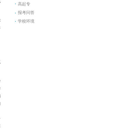
化
高起专
报考问答
你
学校环境
详
，
。
流
学
学
销
知
力
备
类