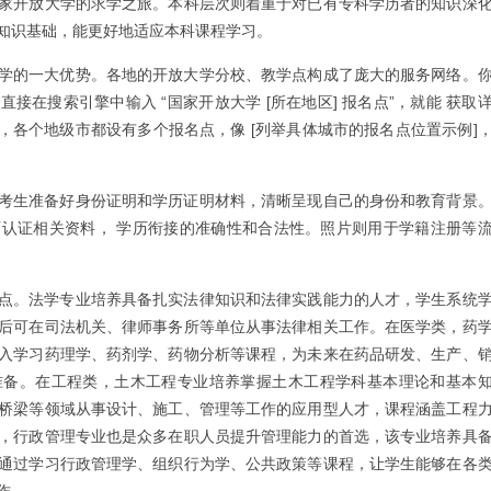
家开放大学的求学之旅。本科层次则着重于对已有专科学历者的知识深
知识基础，能更好地适应本科课程学习。
学的一大优势。各地的开放大学分校、教学点构成了庞大的服务网络。
接在搜索引擎中输入 “国家开放大学 [所在地区] 报名点”，就能 获取
]，各个地级市都设有多个报名点，像 [列举具体城市的报名点位置示例]
考生准备好身份证明和学历证明材料，清晰呈现自己的身份和教育背景
认证相关资料， 学历衔接的准确性和合法性。照片则用于学籍注册等
点。法学专业培养具备扎实法律知识和法律实践能力的人才，学生系统
后可在司法机关、律师事务所等单位从事法律相关工作。在医学类，药
入学习药理学、药剂学、药物分析等课程，为未来在药品研发、生产、
准备。在工程类，土木工程专业培养掌握土木工程学科基本理论和基本
桥梁等领域从事设计、施工、管理等工作的应用型人才，课程涵盖工程
，行政管理专业也是众多在职人员提升管理能力的首选，该专业培养具
通过学习行政管理学、组织行为学、公共政策等课程，让学生能够在各