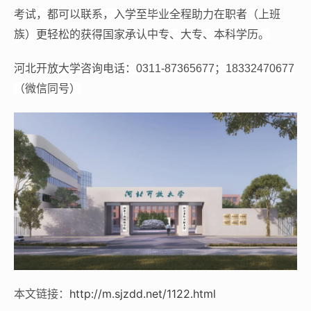
考试，都可以联系，入学至毕业全程助力在职者（上班
族）更轻松的获得国家承认中专、大专、本科学历。
河北开放大学咨询电话：0311-87365677；18332470677
（微信同号）
本文链接：
http://m.sjzdd.net/1122.html