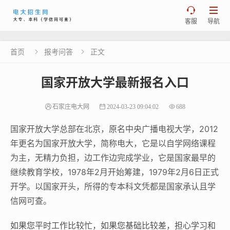


客服
导航
首页
报考问答
正文


国家开放大学最新报名入口
石家庄电大网
2024-03-23 09:04:02
688
国家开放大学总部在北京，原名中央广播电视大学，2012
年更名为国家开放大学，简称电大，它是以自学网络课程
为主，无精力负担，边工作边完成学业，它是国家最早的
继续教育学校，1978年2月开始筹建，1979年2月6日正式
开学。以国家开头，所得的专本科文凭都是国家承认且学
信网可查。
如果您平时工作比较忙，如果您基础比较差，担心学习和