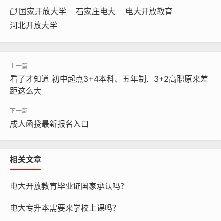
国家开放大学
石家庄电大
电大开放教育
河北开放大学
看了才知道 初中起点3+4本科、五年制、3+2高职原来差
距这么大
成人函授最新报名入口
相关文章
电大开放教育毕业证国家承认吗？
电大专升本需要来学校上课吗？