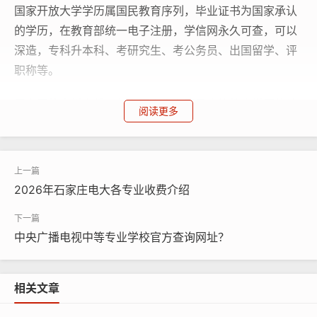
国家开放大学学历属国民教育序列，毕业证书为国家承认
的学历，在教育部统一电子注册，学信网永久可查，可以
深造，专科升本科、考研究生、考公务员、出国留学、评
职称等。
国家开放大学文凭不仅在国内享有国民高等教育学历的待
阅读更多
遇，而且在欧美等国家都得到认可，被誉为“国际学历绿
卡”。
石家庄电大招生报名正在进行中，需要提升学历的学员欢
2026年石家庄电大各专业收费介绍
迎咨询。
中央广播电视中等专业学校官方查询网址？
相关文章